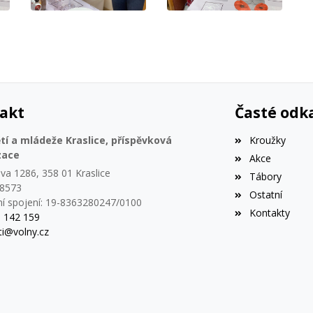
akt
Časté odk
í a mládeže Kraslice, příspěvková
Kroužky
zace
Akce
va 1286, 358 01 Kraslice
Tábory
78573
Ostatní
í spojení: 19-8363280247/0100
Kontakty
1 142 159
i@volny.cz