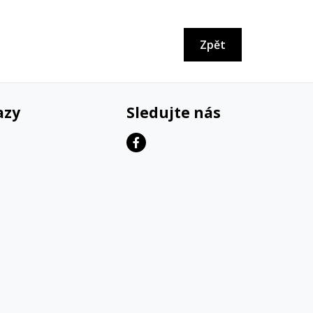
Zpět
azy
Sledujte nás