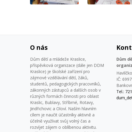
O nás
Kont
Dům dětí a mládeže Kraslice,
Dům dět
příspěvková organizace (dále jen DDM
organi
Kraslice) je školské zařízení pro
Havlíčko
zájmové vzdělávání dětí, žáků,
IČ: 699
studentů, pedagogických pracovníků,
Bankovn
zákonných zástupců a dalších osob v
Tel.: 72
různých formách činnosti pro oblast
dum_det
Kraslic, Bublavy, Stříbrné, Rotavy,
Jindřichovic a Oloví. Naším hlavním
cílem je naučit účastníky aktivně a
účelně využívat svůj volný čas a
rozvíjet zájem o oblíbenou aktivitu.