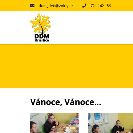
dum_deti@volny.cz
721 142 159
Vánoce, Vánoce...