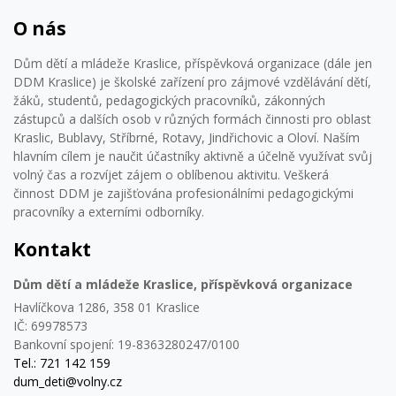
O nás
Dům dětí a mládeže Kraslice, příspěvková organizace (dále jen
DDM Kraslice) je školské zařízení pro zájmové vzdělávání dětí,
žáků, studentů, pedagogických pracovníků, zákonných
zástupců a dalších osob v různých formách činnosti pro oblast
Kraslic, Bublavy, Stříbrné, Rotavy, Jindřichovic a Oloví. Naším
hlavním cílem je naučit účastníky aktivně a účelně využívat svůj
volný čas a rozvíjet zájem o oblíbenou aktivitu. Veškerá
činnost DDM je zajišťována profesionálními pedagogickými
pracovníky a externími odborníky.
Kontakt
Dům dětí a mládeže Kraslice, příspěvková organizace
Havlíčkova 1286, 358 01 Kraslice
IČ: 69978573
Bankovní spojení: 19-8363280247/0100
Tel.: 721 142 159
dum_deti@volny.cz