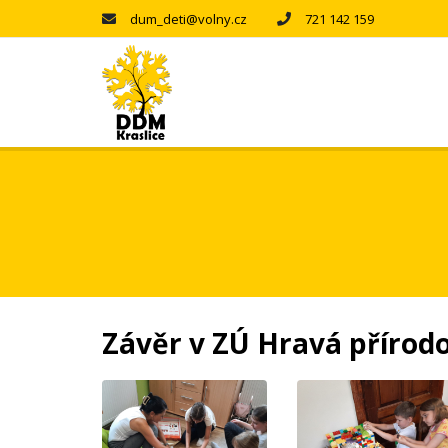
dum_deti@volny.cz
721 142 159
Závěr v ZÚ Hravá příro