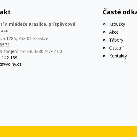
akt
Časté odk
í a mládeže Kraslice, příspěvková
Kroužky
zace
Akce
va 1286, 358 01 Kraslice
Tábory
78573
Ostatní
í spojení: 19-8363280247/0100
Kontakty
1 142 159
i@volny.cz
e