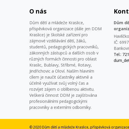
O nás
Kont
Dům dětí a mládeže Kraslice,
Dům dět
příspěvková organizace (dále jen DDM
organi
Kraslice) je školské zařízení pro
Havlíčko
zájmové vzdělávání dětí, žáků,
IČ: 699
studentů, pedagogických pracovníků,
Bankovn
zákonných zástupců a dalších osob v
Tel.: 72
různých formách činnosti pro oblast
dum_det
Kraslic, Bublavy, Stříbrné, Rotavy,
Jindřichovic a Oloví. Naším hlavním
cílem je naučit účastníky aktivně a
účelně využívat svůj volný čas a
rozvíjet zájem o oblíbenou aktivitu.
Veškerá činnost DDM je zajišťována
profesionálními pedagogickými
pracovníky a externími odborníky.
© 2020 Dům dětí a mládeže Kraslice, příspěvková organizac