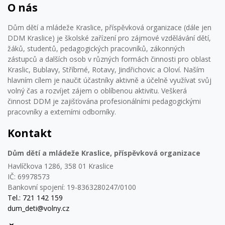
O nás
Dům dětí a mládeže Kraslice, příspěvková organizace (dále jen
DDM Kraslice) je školské zařízení pro zájmové vzdělávání dětí,
žáků, studentů, pedagogických pracovníků, zákonných
zástupců a dalších osob v různých formách činnosti pro oblast
Kraslic, Bublavy, Stříbrné, Rotavy, Jindřichovic a Oloví. Naším
hlavním cílem je naučit účastníky aktivně a účelně využívat svůj
volný čas a rozvíjet zájem o oblíbenou aktivitu. Veškerá
činnost DDM je zajišťována profesionálními pedagogickými
pracovníky a externími odborníky.
Kontakt
Dům dětí a mládeže Kraslice, příspěvková organizace
Havlíčkova 1286, 358 01 Kraslice
IČ: 69978573
Bankovní spojení: 19-8363280247/0100
Tel.: 721 142 159
dum_deti@volny.cz