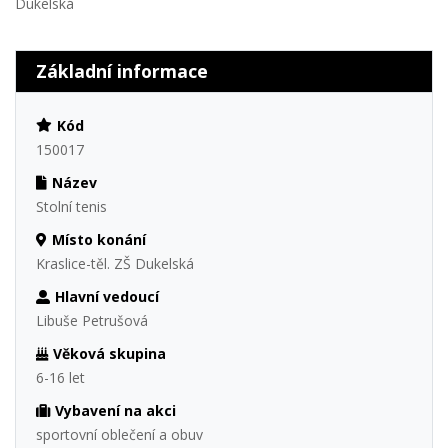
Dukelská
Základní informace
Kód
150017
Název
Stolní tenis
Místo konání
Kraslice-těl. ZŠ Dukelská
Hlavní vedoucí
Libuše Petrušová
Věková skupina
6-16 let
Vybavení na akci
sportovní oblečení a obuv