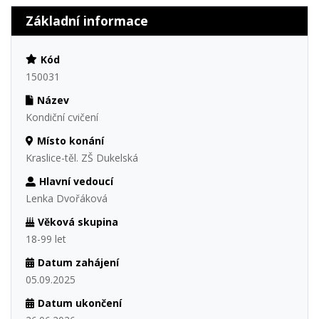
Základní informace
Kód
150031
Název
Kondiční cvičení
Místo konání
Kraslice-těl. ZŠ Dukelská
Hlavní vedoucí
Lenka Dvořáková
Věková skupina
18-99 let
Datum zahájení
05.09.2025
Datum ukončení