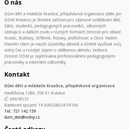
O nás
Dům dětí a mládeže Kraslice, příspěvková organizace (dále jen
DDM Kraslice) je školské zařízení pro zájmové vzdělávání dětí,
žáků, studentů, pedagogických pracovníků, zákonných
zástupců a dalších osob v různých formách činnosti pro oblast
Kraslic, Bublavy, Stříbrné, Rotavy, Jindřichovic a Oloví. Naším
hlavním cílem je naučit účastníky aktivně a účelně využívat svůj
volný čas a rozvíjet zájem o oblíbenou aktivitu. Veškerá
činnost DDM je zajišťována profesionálními pedagogickými
pracovníky a externími odborníky.
Kontakt
Dům dětí a mládeže Kraslice, příspěvková organizace
Havlíčkova 1286, 358 01 Kraslice
IČ: 69978573
Bankovní spojení: 19-8363280247/0100
Tel.: 721 142 159
dum_deti@volny.cz